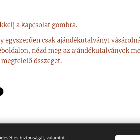
kkelj a kapcsolat gombra.
y egyszerűen csak ajándékutalványt vásároln
eboldalon, nézd meg az ajándékutalványok me
 megfelelő összeget.
dését és biztonságát, valamint