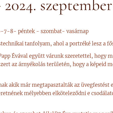
- 2024. szeptembe
6-7-8- péntek - szombat- vasárnap
echnikai tanfolyam, ahol a portréké lesz a fő
app Évával együtt várunk szeretettel, hogy m
szert az árnyékolás területén, hogy a képeid 
k akik már megtapasztalták az üvegfestést 
zeretnének mélyebben elköteleződni e csodálat