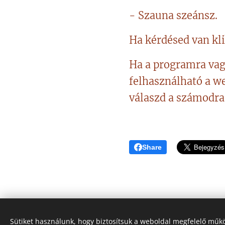
- Szauna szeánsz.
Ha kérdésed van kli
Ha a programra vag
felhasználható a w
válaszd a számodra
Share
Sütiket használunk, hogy biztosítsuk a weboldal megfelelő műkö