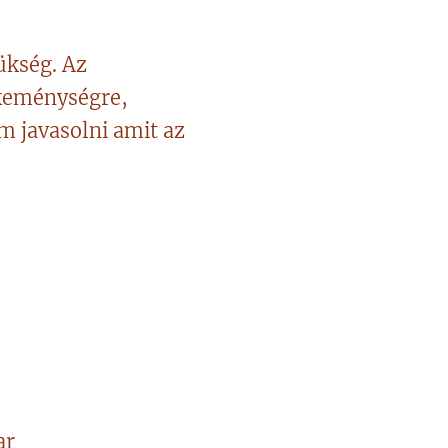
ükség. Az
s keménységre,
m javasolni amit az
ar