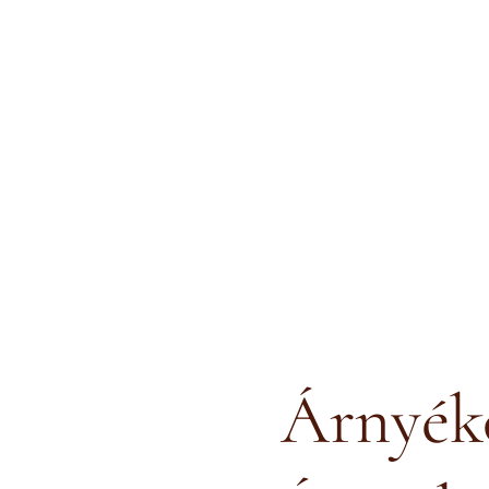
Árnyéko