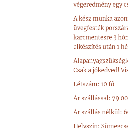
végeredmény egy cs
A kész munka azonna
üvegfesték porszára
karcmentesre 3 hóna
elkészítés után 1 hé
Alapanyagszükségl
Csak a jókedved! Vi
Létszám: 10 fő
Ár szállással: 79 0
Ár szállás nélkül: 
Helyszín: Sümegcse