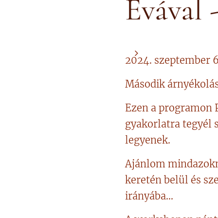
Évával 
2024. szeptember 
Második árnyékolást
Ezen a programon P
gyakorlatra tegyél 
legyenek.
Ajánlom mindazokna
keretén belül és s
irányába...