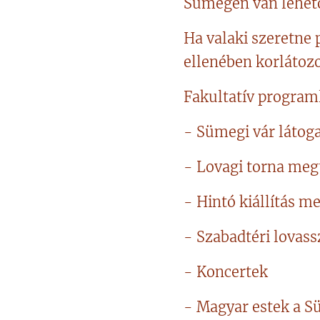
Sümegen van lehető
Ha valaki szeretne p
ellenében korlátozo
Fakultatív program
- Sümegi vár látog
- Lovagi torna me
- Hintó kiállítás m
- Szabadtéri lovas
- Koncertek
- Magyar estek a S