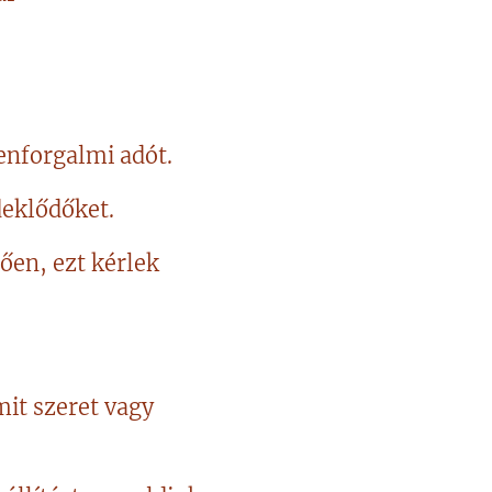
enforgalmi adót.
deklődőket.
ően, ezt kérlek
it szeret vagy