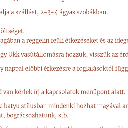
lja a szállást, 2-3-4 ágyas szobákban.
költséget.
agában a reggelin feüli étkezéseket és az ideg
agy Ukk vasútállomásra hozzuk, visszük az ér
y nappal előbbi érkezésre a foglalásoktól függ
 van kérlek írj a kapcsolatok menüpont alatt.
e batyu stílusban mindenki hozhat magával am
t, bográcsozhatunk, stb.