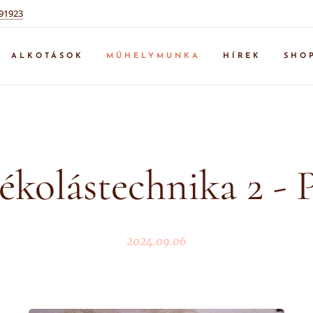
91923
ALKOTÁSOK
MŰHELYMUNKA
HÍREK
SHO
kolástechnika 2 - 
2024.09.06