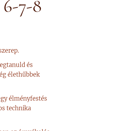
r 6-7-8
szerep.
egtanuld és
még élethűbbek
egy élményfestés
os technika