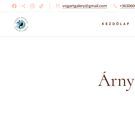
vogartgalery@gmail.com
+363060
KEZDŐLAP
Árnyé