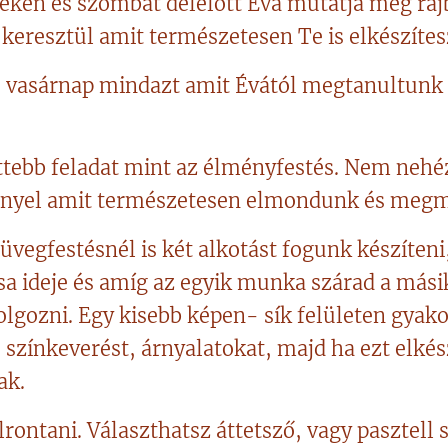
ken és szombat délelőtt Éva mutatja meg raj
 keresztül amit természetesen Te is elkészítes
 vasárnap mindazt amit Évától megtanultunk 
tebb feladat mint az élményfestés. Nem nehéz
gényel amit természetesen elmondunk és meg
 üvegfestésnél is két alkotást fogunk készíten
sa ideje és amíg az egyik munka szárad a mási
olgozni. Egy kisebb képen- sík felületen gyakor
, színkeverést, árnyalatokat, majd ha ezt elkés
ak.
lrontani. Választhatsz áttetsző, vagy pasztell 