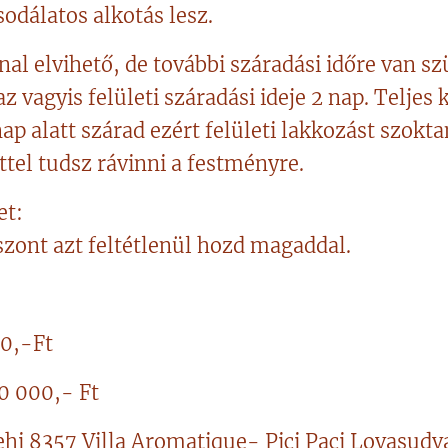
odálatos alkotás lesz.
l elvihető, de további száradási időre van sz
z vagyis felületi száradási ideje 2 nap. Telje
p alatt szárad ezért felületi lakkozást szokta
ttel tudsz rávinni a festményre.
et:
szont azt feltétlenül hozd magaddal.
00,-Ft
60 000,- Ft
hi 8357 Villa Aromatique- Pici Paci Lovasudv