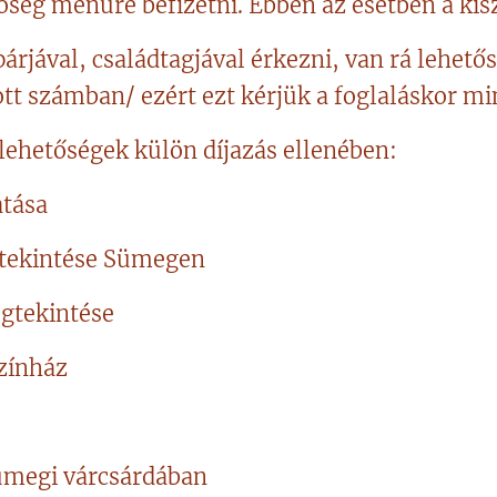
ség menüre befizetni. Ebben az esetben a kisz
árjával, családtagjával érkezni, van rá lehetős
tt számban/ ezért ezt kérjük a foglaláskor m
lehetőségek külön díjazás ellenében:
atása
gtekintése Sümegen
egtekintése
színház
ümegi várcsárdában