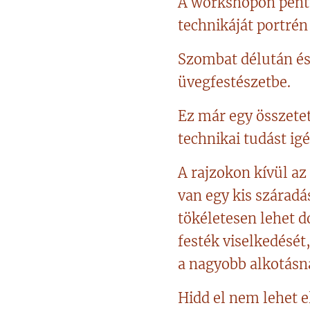
A workshopon pénte
technikáját portrén
Szombat délután és
üvegfestészetbe.
Ez már egy összetet
technikai tudást i
A rajzokon kívül az
van egy kis száradá
tökéletesen lehet d
festék viselkedését
a nagyobb alkotásn
Hidd el nem lehet e