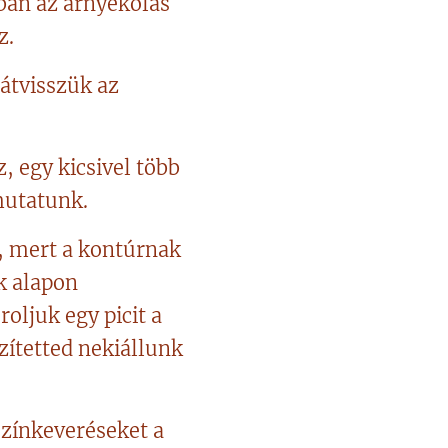
ban az árnyékolás
z.
átvisszük az
, egy kicsivel több
mutatunk.
i, mert a kontúrnak
k alapon
oljuk egy picit a
zítetted nekiállunk
színkeveréseket a