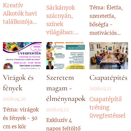
Kreatív
Sárkányok
Téma: Életfa,
Alkotók havi
szárnyán,
szeretetfa,
találkozója…
színek
bőségfa -
világában:
motivációs
Üvegfestés a
tábla
Tagyon-
hegyen
Virágok és
Szeretem
Csapatépítés
fények
magam -
2026.03.21
élménynapok
Csapatépítő
2026.04.20
tréning
Téma: virágok
2026.03.22
üvegfestéssel
és fények - 30
Exkluzív 4
cm es kör
napos feltöltő