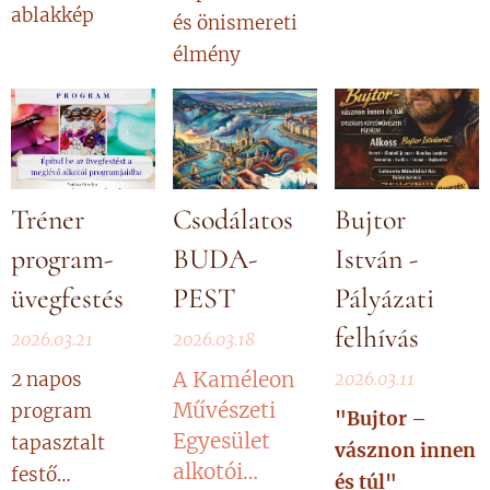
ablakkép
és önismereti
élmény
Tréner
Csodálatos
Bujtor
program-
BUDA-
István -
üvegfestés
PEST
Pályázati
felhívás
2026.03.21
2026.03.18
A Kaméleon
2 napos
2026.03.11
Művészeti
program
"Bujtor –
Egyesület
tapasztalt
vásznon innen
alkotói
festő
és túl"