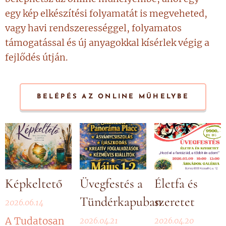
egy kép elkészítési folyamatát is megveheted,
vagy havi rendszerességgel, folyamatos
támogatással és új anyagokkal kísérlek végig a
fejlődés útján.
BELÉPÉS AZ ONLINE MŰHELYBE
Képkeltető
Üvegfestés a
Életfa és
Tündérkapuban
szeretet
2026.06.14
A Tudatosan
2026.04.21
2026.04.20