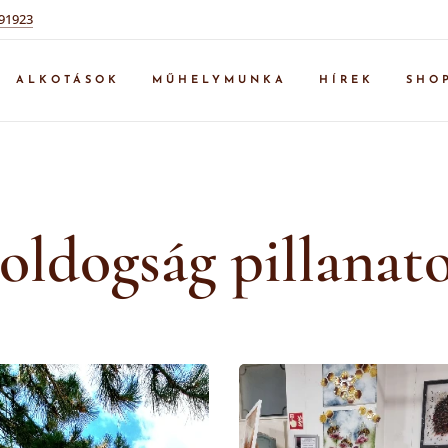
91923
ALKOTÁSOK
MŰHELYMUNKA
HÍREK
SHO
oldogság pillanat