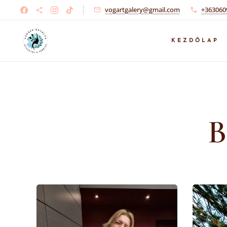
vogartgalery@gmail.com
+363060
KEZDŐLAP
B