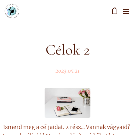
Célok 2
2023.05.21
Ismerd meg a céljaidat. 2 rész... Vannak vágyaid?