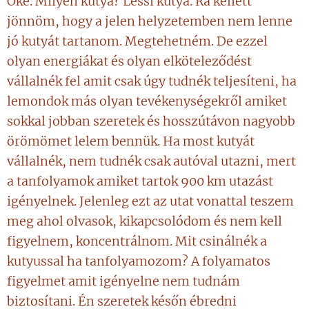
Oké. Milyen kutya? Lessi kutya. Rá kellett
jönnöm, hogy a jelen helyzetemben nem lenne
jó kutyát tartanom. Megtehetném. De ezzel
olyan energiákat és olyan elköteleződést
vállalnék fel amit csak úgy tudnék teljesíteni, ha
lemondok más olyan tevékenységekről amiket
sokkal jobban szeretek és hosszútávon nagyobb
örömömet lelem bennük. Ha most kutyát
vállalnék, nem tudnék csak autóval utazni, mert
a tanfolyamok amiket tartok 900 km utazást
igényelnek. Jelenleg ezt az utat vonattal teszem
meg ahol olvasok, kikapcsolódom és nem kell
figyelnem, koncentrálnom. Mit csinálnék a
kutyussal ha tanfolyamozom? A folyamatos
figyelmet amit igényelne nem tudnám
biztosítani. Én szeretek későn ébredni