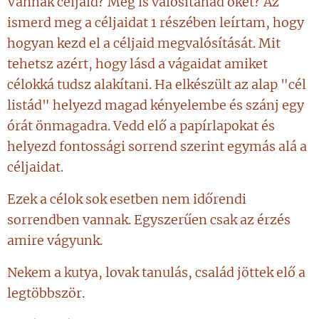
Vannak céljaid? Meg is valósítanád őket? Az
ismerd meg a céljaidat 1 részében leírtam, hogy
hogyan kezd el a céljaid megvalósítását. Mit
tehetsz azért, hogy lásd a vágaidat amiket
célokká tudsz alakítani. Ha elkészült az alap "cél
listád" helyezd magad kényelembe és szánj egy
órát önmagadra. Vedd elő a papírlapokat és
helyezd fontossági sorrend szerint egymás alá a
céljaidat.
Ezek a célok sok esetben nem időrendi
sorrendben vannak. Egyszerűen csak az érzés
amire vágyunk.
Nekem a kutya, lovak tanulás, család jöttek elő a
legtöbbször.