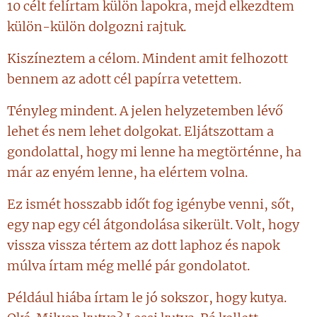
10 célt felírtam külön lapokra, mejd elkezdtem
külön-külön dolgozni rajtuk.
Kiszíneztem a célom. Mindent amit felhozott
bennem az adott cél papírra vetettem.
Tényleg mindent. A jelen helyzetemben lévő
lehet és nem lehet dolgokat. Eljátszottam a
gondolattal, hogy mi lenne ha megtörténne, ha
már az enyém lenne, ha elértem volna.
Ez ismét hosszabb időt fog igénybe venni, sőt,
egy nap egy cél átgondolása sikerült. Volt, hogy
vissza vissza tértem az dott laphoz és napok
múlva írtam még mellé pár gondolatot.
Például hiába írtam le jó sokszor, hogy kutya.