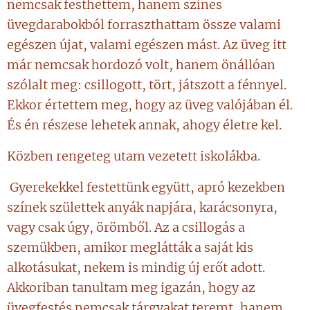
nemcsak festhettem, hanem színes
üvegdarabokból forraszthattam össze valami
egészen újat, valami egészen mást. Az üveg itt
már nemcsak hordozó volt, hanem önállóan
szólalt meg: csillogott, tört, játszott a fénnyel.
Ekkor értettem meg, hogy az üveg valójában él.
És én részese lehetek annak, ahogy életre kel.
Közben rengeteg utam vezetett iskolákba.
Gyerekekkel festettünk együtt, apró kezekben
színek születtek anyák napjára, karácsonyra,
vagy csak úgy, örömből. Az a csillogás a
szemükben, amikor meglátták a saját kis
alkotásukat, nekem is mindig új erőt adott.
Akkoriban tanultam meg igazán, hogy az
üvegfestés nemcsak tárgyakat teremt, hanem