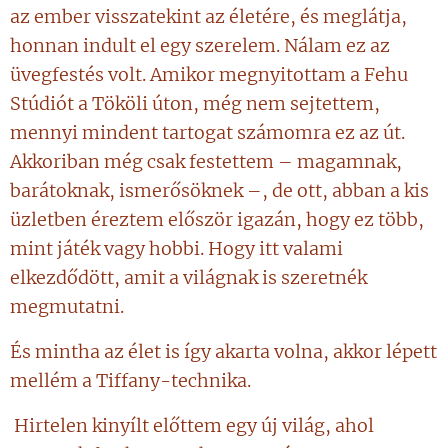
az ember visszatekint az életére, és meglátja,
honnan indult el egy szerelem. Nálam ez az
üvegfestés volt. Amikor megnyitottam a Fehu
Stúdiót a Tököli úton, még nem sejtettem,
mennyi mindent tartogat számomra ez az út.
Akkoriban még csak festettem – magamnak,
barátoknak, ismerősöknek –, de ott, abban a kis
üzletben éreztem először igazán, hogy ez több,
mint játék vagy hobbi. Hogy itt valami
elkezdődött, amit a világnak is szeretnék
megmutatni.
És mintha az élet is így akarta volna, akkor lépett
mellém a Tiffany-technika.
Hirtelen kinyílt előttem egy új világ, ahol