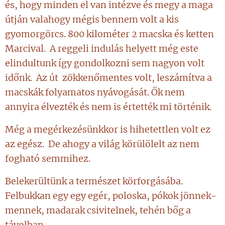
és, hogy minden el van intézve és megy a maga
útján valahogy mégis bennem volt a kis
gyomorgörcs. 800 kilométer 2 macska és ketten
Marcival. A reggeli indulás helyett még este
elindultunk így gondolkozni sem nagyon volt
időnk. Az út zökkenőmentes volt, leszámítva a
macskák folyamatos nyávogását. Ők nem
annyira élvezték és nem is értették mi történik.
Még a megérkezésünkkor is hihetettlen volt ez
az egész. De ahogy a világ körülölelt az nem
fogható semmihez.
Belekerültünk a természet körforgásába.
Felbukkan egy egy egér, poloska, pókok jönnek-
mennek, madarak csivitelnek, tehén bőg a
távolban.