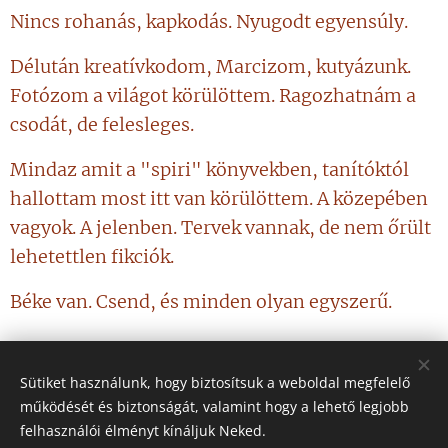
Nincs rohanás, kapkodás. Nyugodt egyensúly.
Délután kreatívkodom, Marcizom, kutyázunk.
Fotózom a világot körülöttem. Ragozhatnám a
csodát, de felesleges.
Mindaz amit a "spiri" könyvekben, tanítóktól
hallottam most itt van körülöttem. A közepében
vagyok. A jelenben. Tervek vannak, de nem őrült
lehetettlen fikciók.
Béke van. Csend, és minden olyan egyszerű.
Sütiket használunk, hogy biztosítsuk a weboldal megfelelő
működését és biztonságát, valamint hogy a lehető legjobb
Share
felhasználói élményt kínáljuk Neked.