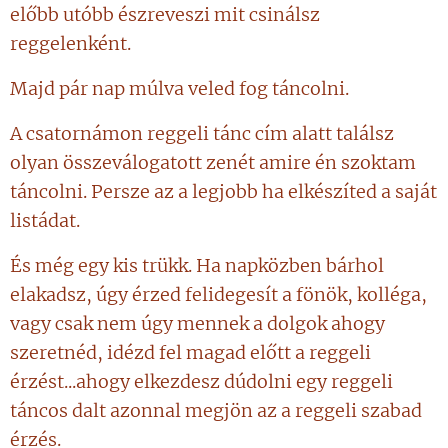
előbb utóbb észreveszi mit csinálsz
reggelenként.
Majd pár nap múlva veled fog táncolni.
A csatornámon reggeli tánc cím alatt találsz
olyan összeválogatott zenét amire én szoktam
táncolni. Persze az a legjobb ha elkészíted a saját
listádat.
És még egy kis trükk. Ha napközben bárhol
elakadsz, úgy érzed felidegesít a fönök, kolléga,
vagy csak nem úgy mennek a dolgok ahogy
szeretnéd, idézd fel magad előtt a reggeli
érzést...ahogy elkezdesz dúdolni egy reggeli
táncos dalt azonnal megjön az a reggeli szabad
érzés.