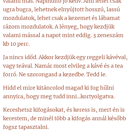
valami más. Napindító jó kedv. Ami lehet csak
ugra bugra, lehetnek elnyújtott hosszú, lassú
mozdulatok, lehet csak a kezemet és lábamat
rázom mozdulatok. A lényeg, hogy kezdjük
valami mással a napot mint eddig. 3 zeneszám
kb 10 perc.
Ja nincs időd. Akkor kezdjük egy reggeli kávéval,
vagy teával. Namár most elvileg a kávé és a tea
forró. Ne szorongasd a kezedbe. Tedd le.
Hidd el mire kitáncolod magad ki fog hűlni
annyira, hogy meg tudd inni...kortyolgatva.
Kereshetsz kifogásokat, és keress is, mert én is
kerestem, de minél több a kifogás annál később
fogsz tapasztalni.