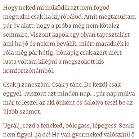
Hogy neked mi működik azt nem fogod
megtudni csak ha kipróbálod. Amit megtanultam
pár év alatt, hogy a próba még nem kötelez
semmire. Viszont kapok egy olyan tapasztalást
ami ha jó és nekem beválik, miért maradnék le
róla még pár hétig, hónapig csak azért mert
lusta voltam kilépni a megszokott kis
komfortzónámból.
Csak 3 zeneszám. Csak 3 tánc. De kezdj csak
eggyel....viszont azt minden nap.... pár nap múlva
már te leszel az aki önként és dalolva teszi be az
újabb számot.
Ugrálj, rázd a feneked, bólogass, lépegess. Senki
nem figyel...ja de! Ha van gyermeked valószínű ő