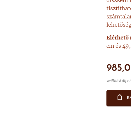
díszként 
tisztítha
számtalan
lehetőség
Elérhető
cm és 49
985,
szállítási díj n
K