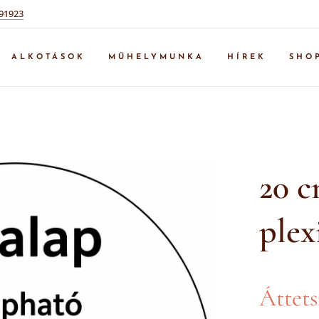
91923
ALKOTÁSOK
MŰHELYMUNKA
HÍREK
SHO
20 c
plex
Áttets