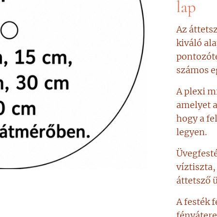
lap
Az áttetsz
kiváló al
pontozót
számos eg
A plexi m
amelyet a 
hogy a fel
legyen.
Üvegfesté
víztiszta
áttetsző 
A festék 
fényátere