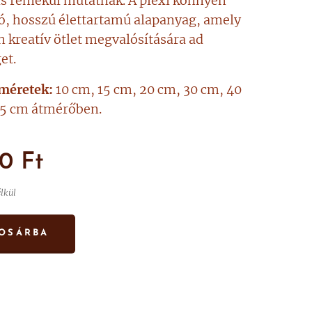
is remekül mutatnak. A plexi könnyen
tó, hosszú élettartamú alapanyag, amely
 kreatív ötlet megvalósítására ad
et.
 méretek:
10 cm, 15 cm, 20 cm, 30 cm, 40
,5 cm átmérőben.
00
Ft
élkül
OSÁRBA