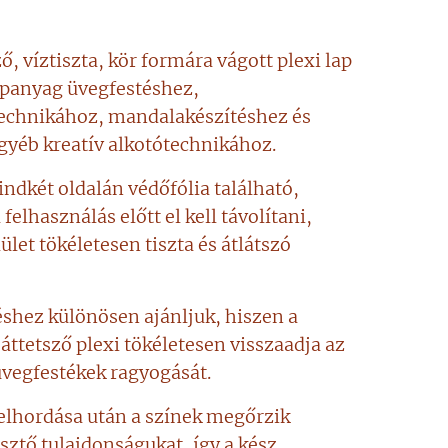
ő, víztiszta, kör formára vágott plexi lap
apanyag üvegfestéshez,
echnikához, mandalakészítéshez és
yéb kreatív alkotótechnikához.
indkét oldalán védőfólia található,
felhasználás előtt el kell távolítani,
ület tökéletesen tiszta és átlátszó
shez különösen ajánljuk, hiszen a
, áttetsző plexi tökéletesen visszaadja az
üvegfestékek ragyogását.
felhordása után a színek megőrzik
sztő tulajdonságukat, így a kész