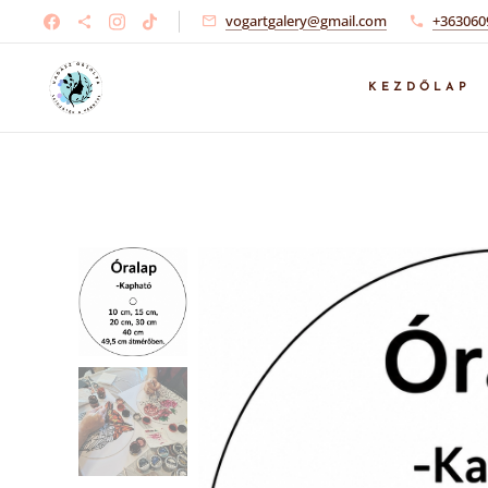
vogartgalery@gmail.com
+363060
KEZDŐLAP