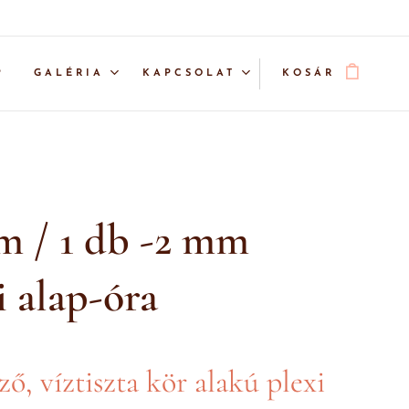
P
GALÉRIA
KAPCSOLAT
KOSÁR
m / 1 db -2 mm
i alap-óra
ző, víztiszta kör alakú plexi