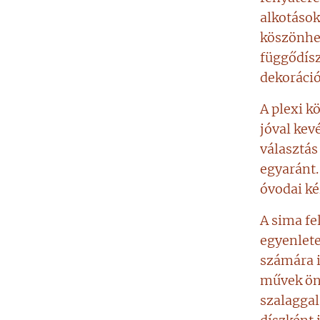
alkotások
köszönhet
függődísz
dekoráció
A plexi k
jóval kev
választás
egyaránt.
óvodai ké
A sima fe
egyenlete
számára i
művek ön
szalaggal