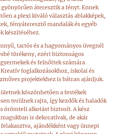
 gyönyörűen áteresztik a fényt. Ennek
ően a plexi kiváló választás ablakképek,
ek, fényáteresztő mandalák és egyéb
k készítéséhez.
önnyű, tartós és a hagyományos üvegnél
ésbé törékeny, ezért biztonságos
 gyermekek és felnőttek számára
 Kreatív foglalkozásokhoz, iskolai és
zműves projektekhez is bátran ajánljuk.
lületnek köszönhetően a festékek
sen terülnek rajta, így kezdők és haladók
s örömteli alkotást biztosít. A kész
magukban is dekoratívak, de akár
 felakasztva, ajándékként vagy ünnepi