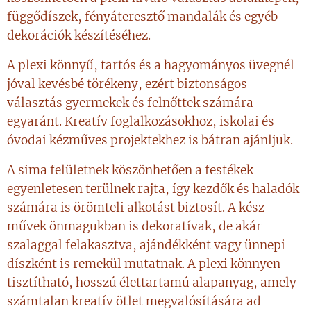
függődíszek, fényáteresztő mandalák és egyéb
dekorációk készítéséhez.
A plexi könnyű, tartós és a hagyományos üvegnél
jóval kevésbé törékeny, ezért biztonságos
választás gyermekek és felnőttek számára
egyaránt. Kreatív foglalkozásokhoz, iskolai és
óvodai kézműves projektekhez is bátran ajánljuk.
A sima felületnek köszönhetően a festékek
egyenletesen terülnek rajta, így kezdők és haladók
számára is örömteli alkotást biztosít. A kész
művek önmagukban is dekoratívak, de akár
szalaggal felakasztva, ajándékként vagy ünnepi
díszként is remekül mutatnak. A plexi könnyen
tisztítható, hosszú élettartamú alapanyag, amely
számtalan kreatív ötlet megvalósítására ad