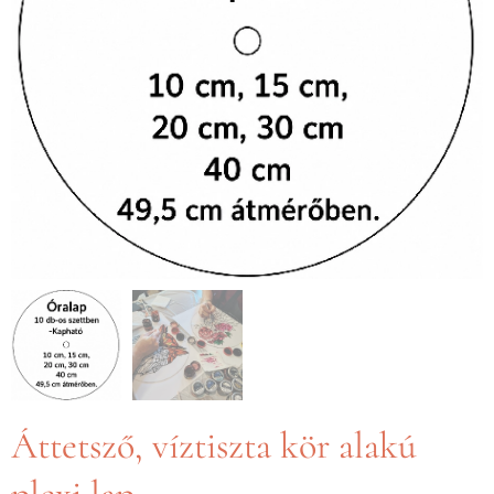
Áttetsző, víztiszta kör alakú