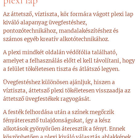
plexi lap
Az áttetsző, víztiszta, kör formára vágott plexi lap
kiváló alapanyag üvegfestéshez,
pontozótechnikához, mandalakészítéshez és
számos egyéb kreatív alkotótechnikához.
A plexi mindkét oldalán védőfólia található,
amelyet a felhasználás előtt el kell távolítani, hogy
a felület tökéletesen tiszta és átlátszó legyen.
Üvegfestéshez különösen ajánljuk, hiszen a
víztiszta, áttetsző plexi tökéletesen visszaadja az
áttetsző üvegfestékek ragyogását.
A festék felhordása után a színek megőrzik
fényáteresztő tulajdonságukat, így a kész
alkotások gyönyörűen áteresztik a fényt. Ennek
köszönhetően a plexi kiváló választás ablakképek,