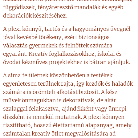
függődíszek, fényáteresztő mandalák és egyéb
dekorációk készítéséhez.
A plexi könnyű, tartós és a hagyományos üvegnél
jóval kevésbé törékeny, ezért biztonságos
választás gyermekek és felnőttek számára
egyaránt. Kreatív foglalkozásokhoz, iskolai és
óvodai kézműves projektekhez is bátran ajánljuk.
A sima felületnek köszönhetően a festékek
egyenletesen terülnek rajta, így kezdők és haladók
számára is örömteli alkotást biztosít. A kész
művek önmagukban is dekoratívak, de akár
szalaggal felakasztva, ajándékként vagy ünnepi
díszként is remekül mutatnak. A plexi könnyen
tisztítható, hosszú élettartamú alapanyag, amely
számtalan kreatív ötlet megvalósítására ad