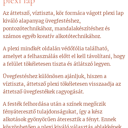
plexi lap
Az áttetsző, víztiszta, kör formára vágott plexi lap
kiváló alapanyag üvegfestéshez,
pontozótechnikához, mandalakészítéshez és
számos egyéb kreatív alkotótechnikához.
A plexi mindkét oldalán védőfólia található,
amelyet a felhasználás előtt el kell távolítani, hogy
a felület tökéletesen tiszta és átlátszó legyen.
Üvegfestéshez különösen ajánljuk, hiszen a
víztiszta, áttetsző plexi tökéletesen visszaadja az
áttetsző üvegfestékek ragyogását.
A festék felhordása után a színek megőrzik
fényáteresztő tulajdonságukat, így a kész
alkotások gyönyörűen áteresztik a fényt. Ennek
köszönhetően a plexi kiváló választás ablakképek,