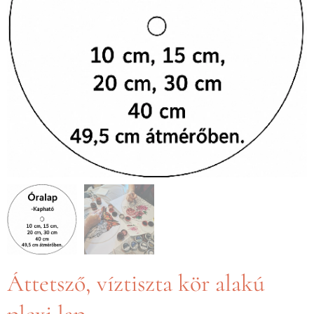
Áttetsző, víztiszta kör alakú