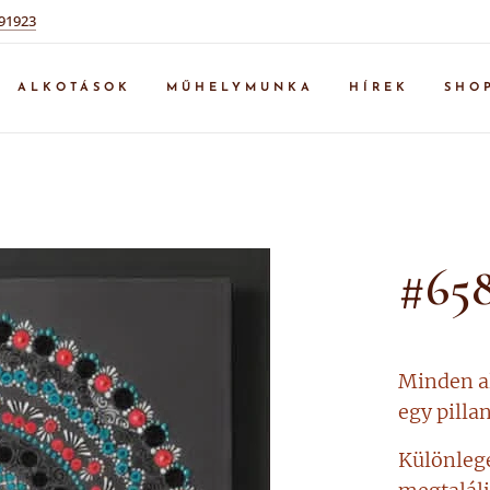
91923
ALKOTÁSOK
MŰHELYMUNKA
HÍREK
SHO
#658
Minden al
egy pilla
Különleg