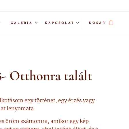
P
GALÉRIA
KAPCSOLAT
KOSÁR
- Otthonra talált
kotásom egy történet, egy érzés vagy
nat lenyomata.
es öröm számomra, amikor egy kép