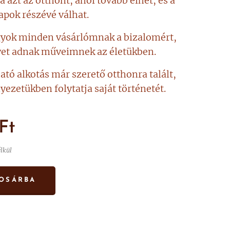
a azt az otthont, ahol tovább élhet, és a
pok részévé válhat.
gyok minden vásárlómnak a bizalomért,
yet adnak műveimnek az életükben.
ható alkotás már szerető otthonra talált,
nyezetükben folytatja saját történetét.
Ft
élkül
OSÁRBA