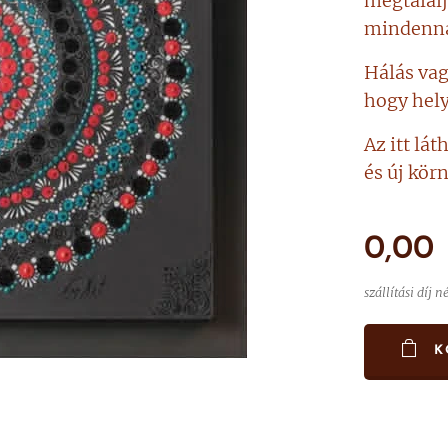
megtalálj
mindenna
Hálás va
hogy hel
Az itt lát
és új kör
0,00
szállítási díj n
K