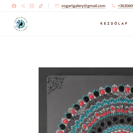
vogartgalery@gmail.com
+363060
KEZDŐLAP