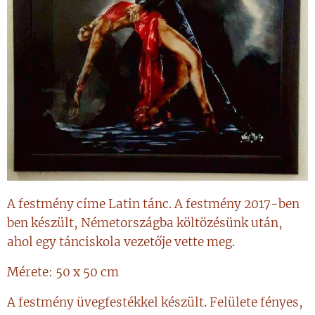
A festmény címe Latin tánc. A festmény 2017-ben
ben készült, Németországba költözésünk után,
ahol egy tánciskola vezetője vette meg.
Mérete: 50 x 50 cm
A festmény üvegfestékkel készült. Felülete fényes,