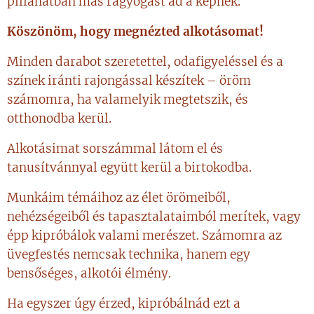
pillanatban más ragyogást ad a képnek.
Köszönöm, hogy megnézted alkotásomat!
Minden darabot szeretettel, odafigyeléssel és a
színek iránti rajongással készítek – öröm
számomra, ha valamelyik megtetszik, és
otthonodba kerül.
Alkotásimat sorszámmal látom el és
tanusítvánnyal együtt kerül a birtokodba.
Munkáim témáihoz az élet örömeiből,
nehézségeiből és tapasztalataimból merítek, vagy
épp kipróbálok valami merészet. Számomra az
üvegfestés nemcsak technika, hanem egy
bensőséges, alkotói élmény.
Ha egyszer úgy érzed, kipróbálnád ezt a