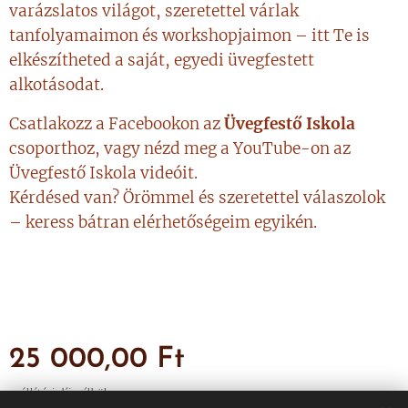
varázslatos világot, szeretettel várlak
tanfolyamaimon és workshopjaimon – itt Te is
elkészítheted a saját, egyedi üvegfestett
alkotásodat.
Csatlakozz a Facebookon az
Üvegfestő Iskola
csoporthoz, vagy nézd meg a YouTube-on az
Üvegfestő Iskola videóit.
Kérdésed van? Örömmel és szeretettel válaszolok
– keress bátran elérhetőségeim egyikén.
25 000,00
Ft
szállítási díj nélkül