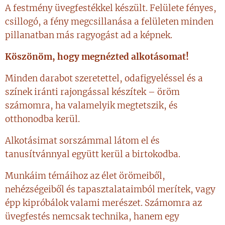
A festmény üvegfestékkel készült. Felülete fényes,
csillogó, a fény megcsillanása a felületen minden
pillanatban más ragyogást ad a képnek.
Köszönöm, hogy megnézted alkotásomat!
Minden darabot szeretettel, odafigyeléssel és a
színek iránti rajongással készítek – öröm
számomra, ha valamelyik megtetszik, és
otthonodba kerül.
Alkotásimat sorszámmal látom el és
tanusítvánnyal együtt kerül a birtokodba.
Munkáim témáihoz az élet örömeiből,
nehézségeiből és tapasztalataimból merítek, vagy
épp kipróbálok valami merészet. Számomra az
üvegfestés nemcsak technika, hanem egy