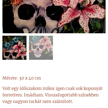
Mérete: 30 x 40 cm
Volt egy időszakom mikor igen csak sok koponyát
festettem. Imádtam. Visszafogottabb színekben
vagy nagyon tarkát nem számított.