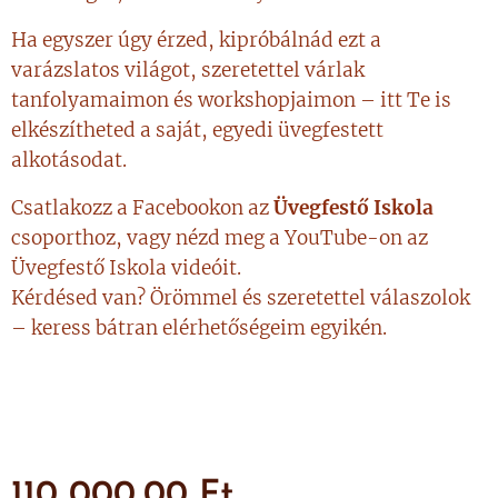
Ha egyszer úgy érzed, kipróbálnád ezt a
varázslatos világot, szeretettel várlak
tanfolyamaimon és workshopjaimon – itt Te is
elkészítheted a saját, egyedi üvegfestett
alkotásodat.
Csatlakozz a Facebookon az
Üvegfestő Iskola
csoporthoz, vagy nézd meg a YouTube-on az
Üvegfestő Iskola videóit.
Kérdésed van? Örömmel és szeretettel válaszolok
– keress bátran elérhetőségeim egyikén.
110 000,00
Ft