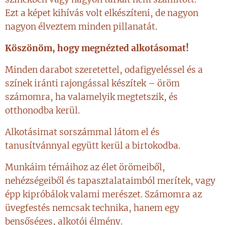
Ezt a képet kihívás volt elkészíteni, de nagyon
nagyon élveztem minden pillanatát.
Köszönöm, hogy megnézted alkotásomat!
Minden darabot szeretettel, odafigyeléssel és a
színek iránti rajongással készítek – öröm
számomra, ha valamelyik megtetszik, és
otthonodba kerül.
Alkotásimat sorszámmal látom el és
tanusítvánnyal együtt kerül a birtokodba.
Munkáim témáihoz az élet örömeiből,
nehézségeiből és tapasztalataimból merítek, vagy
épp kipróbálok valami merészet. Számomra az
üvegfestés nemcsak technika, hanem egy
bensőséges, alkotói élmény.