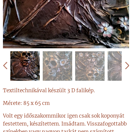
Textiltechnikával készült 3 D falikép.
Mérete: 85 x 65 cm
Volt egy időszakommikor igen csak sok koponyát
festettem, készítettem. Imádtam. Visszafogottabb
színekben vagy nagyon tarkát nem számított.