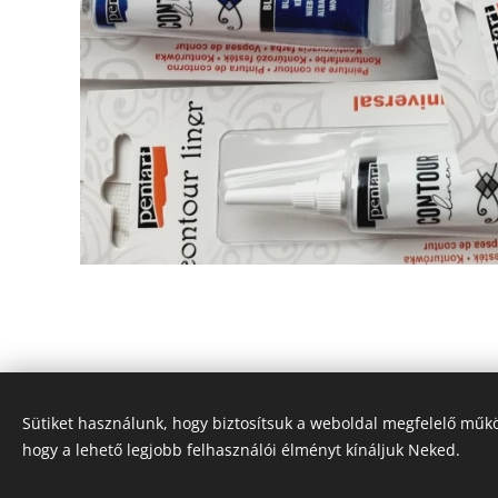
Sütiket használunk, hogy biztosítsuk a weboldal megfelelő műkö
hogy a lehető legjobb felhasználói élményt kínáljuk Neked.
© Vadász Orsolya - Minden jog fenntartva