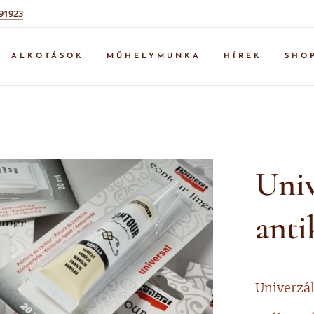
91923
ALKOTÁSOK
MŰHELYMUNKA
HÍREK
SHO
Univ
anti
Univerzál