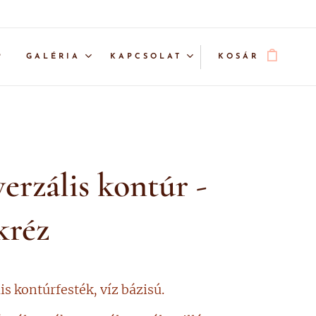
P
GALÉRIA
KAPCSOLAT
KOSÁR
erzális kontúr -
kréz
is kontúrfesték, víz bázisú.