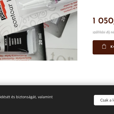
1 050
szállítási díj n
K
dését és biztonságát, valamint
Csak a 