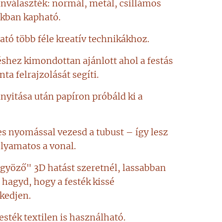
ínválaszték: normál, metál, csillámos
okban kapható.
tó több féle kreatív technikákhoz.
shez kimondottan ajánlott ahol a festás
nta felrajzolását segíti.
inyitása után papíron próbáld ki a
s nyomással vezesd a tubust – így lesz
olyamatos a vonal.
yöző" 3D hatást szeretnél, lassabban
s hagyd, hogy a festék kissé
edjen.
esték textilen is használható.