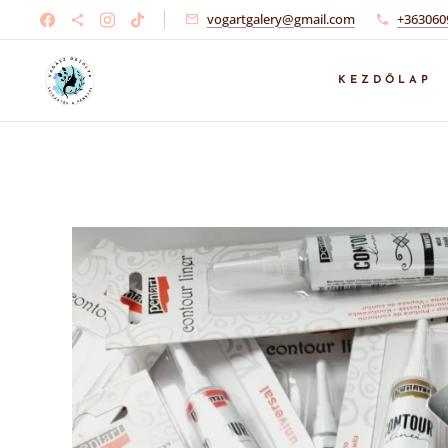
vogartgalery@gmail.com
+363060
KEZDŐLAP