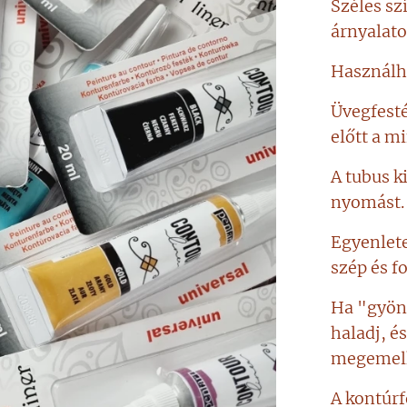
Széles sz
árnyalat
Használha
Üvegfesté
előtt a mi
A tubus k
nyomást.
Egyenlete
szép és f
Ha "gyöng
haladj, é
megemelk
A kontúrf