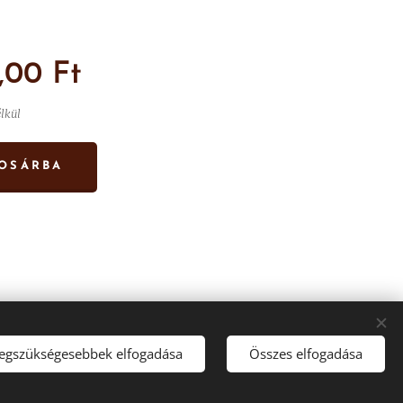
,00
Ft
élkül
OSÁRBA
legszükségesebbek elfogadása
Összes elfogadása
Sütik