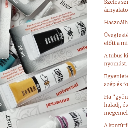
Széles sz
árnyalat
Használha
Üvegfesté
előtt a mi
A tubus k
nyomást.
Egyenlete
szép és f
Ha "gyöng
haladj, é
megemelk
A kontúrf