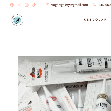
vogartgalery@gmail.com
+363060
KEZDŐLAP