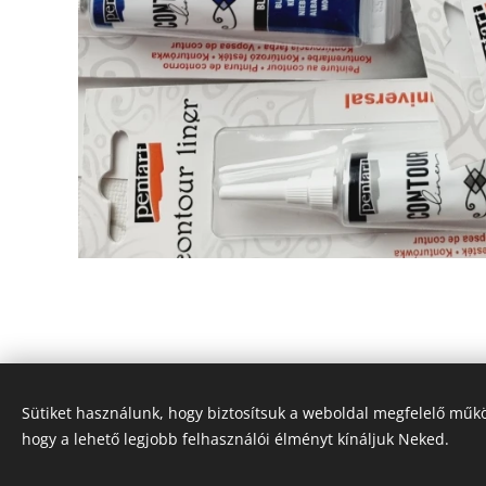
Sütiket használunk, hogy biztosítsuk a weboldal megfelelő műkö
hogy a lehető legjobb felhasználói élményt kínáljuk Neked.
© Vadász Orsolya - Minden jog fenntartva