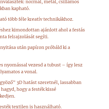
ínválaszték: normál, metál, csillámos
okban kapható.
tó több féle kreatív technikákhoz.
shez kimondottan ajánlott ahol a festás
nta felrajzolását segíti.
inyitása után papíron próbáld ki a
s nyomással vezesd a tubust – így lesz
olyamatos a vonal.
yöző" 3D hatást szeretnél, lassabban
s hagyd, hogy a festék kissé
edjen.
esték textilen is használható.