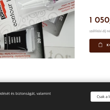
1 050
szállítási díj n
K
dését és biztonságát, valamint
Csak a 