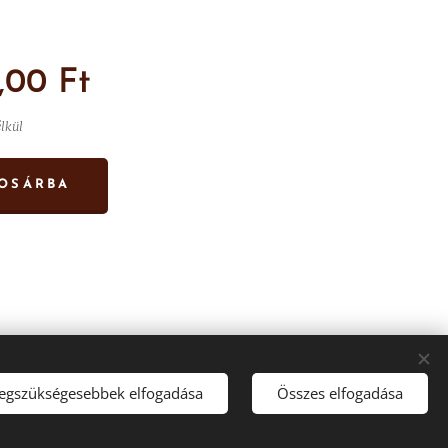
,00
Ft
élkül
OSÁRBA
legszükségesebbek elfogadása
Összes elfogadása
Sütik