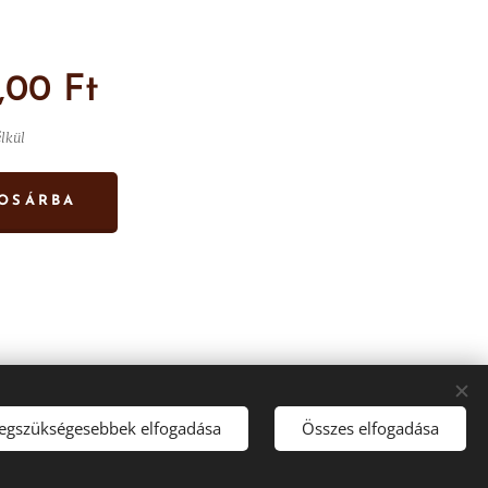
,00
Ft
élkül
OSÁRBA
legszükségesebbek elfogadása
Összes elfogadása
Sütik