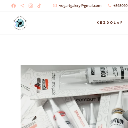
vogartgalery@gmail.com
+363060
KEZDŐLAP