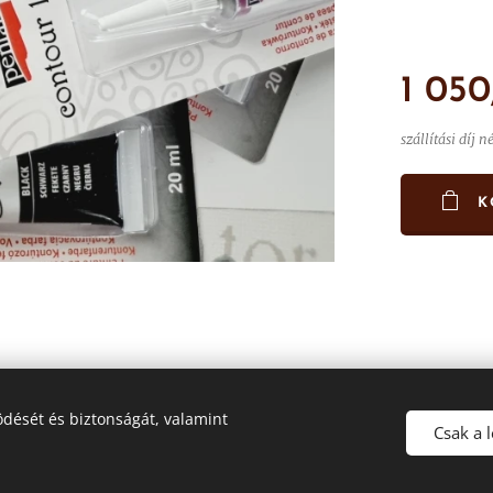
1 050
szállítási díj n
K
dését és biztonságát, valamint
Csak a 