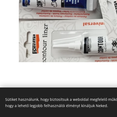
Sütiket használunk, hogy biztosítsuk a weboldal megfelelő műkö
hogy a lehető legjobb felhasználói élményt kínáljuk Neked.
© Vadász Orsolya - Minden jog fenntartva