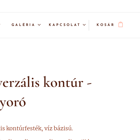
P
GALÉRIA
KAPCSOLAT
KOSÁR
erzális kontúr -
yoró
is kontúrfesték, víz bázisú.