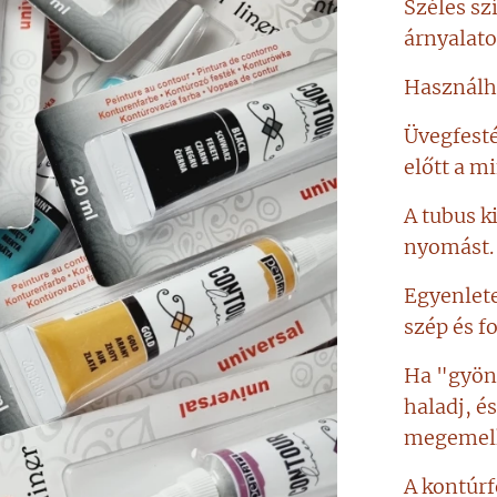
Széles sz
árnyalat
Használha
Üvegfesté
előtt a mi
A tubus k
nyomást.
Egyenlete
szép és f
Ha "gyöng
haladj, é
megemelk
A kontúrf