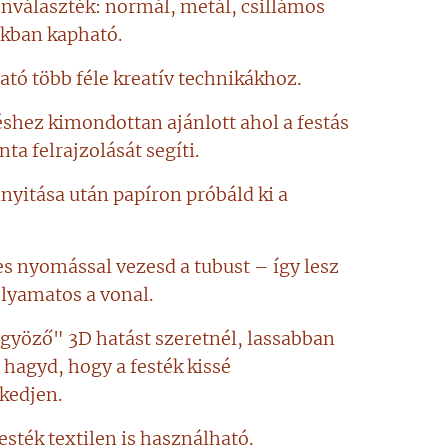
ínválaszték: normál, metál, csillámos
okban kapható.
tó több féle kreatív technikákhoz.
shez kimondottan ajánlott ahol a festás
nta felrajzolását segíti.
inyitása után papíron próbáld ki a
s nyomással vezesd a tubust – így lesz
olyamatos a vonal.
yöző" 3D hatást szeretnél, lassabban
s hagyd, hogy a festék kissé
edjen.
esték textilen is használható.