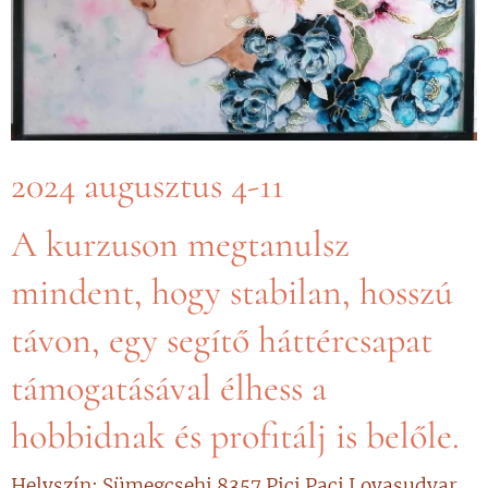
2024 augusztus 4-11
A kurzuson megtanulsz
mindent, hogy stabilan, hosszú
távon, egy segítő háttércsapat
támogatásával élhess a
hobbidnak és profitálj is belőle.
Helyszín: Sümegcsehi 8357 Pici Paci Lovasudvar