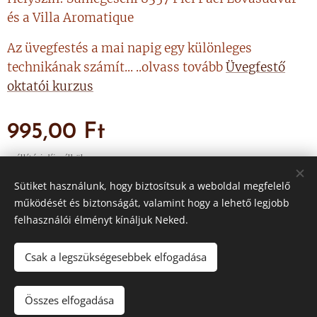
és a Villa Aromatique
Az üvegfestés a mai napig egy különleges
technikának számít... ..olvass tovább
Üvegfestő
oktatói kurzus
995,00
Ft
szállítási díj nélkül
Sütiket használunk, hogy biztosítsuk a weboldal megfelelő
működését és biztonságát, valamint hogy a lehető legjobb
felhasználói élményt kínáljuk Neked.
© Vadász Orsolya - Minden jog fenntartva
Sütik
Csak a legszükségesebbek elfogadása
Összes elfogadása
KOSÁRBA