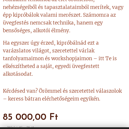
nehézségeiből és tapasztalataimból merítek, vagy
épp kipróbálok valami merészet. Számomra az
üvegfestés nemcsak technika, hanem egy
bensőséges, alkotói élmény.
Ha egyszer úgy érzed, kipróbálnád ezt a
varázslatos világot, szeretettel várlak
tanfolyamaimon és workshopjaimon – itt Te is
elkészítheted a saját, egyedi üvegfestett
alkotásodat.
Kérdésed van? Örömmel és szeretettel válaszolok
– keress bátran elérhetőségeim egyikén.
85 000,00
Ft
szállítási díj nélkül