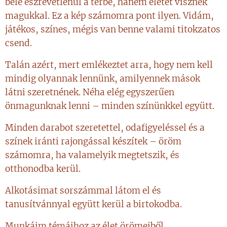
bele észrevétlenül a térbe, hanem életet visznek
magukkal. Ez a kép számomra pont ilyen. Vidám,
játékos, színes, mégis van benne valami titokzatos
csend.
Talán azért, mert emlékeztet arra, hogy nem kell
mindig olyannak lennünk, amilyennek mások
látni szeretnének. Néha elég egyszerűen
önmagunknak lenni – minden színünkkel együtt.
Minden darabot szeretettel, odafigyeléssel és a
színek iránti rajongással készítek – öröm
számomra, ha valamelyik megtetszik, és
otthonodba kerül.
Alkotásimat sorszámmal látom el és
tanusítvánnyal együtt kerül a birtokodba.
Munkáim témáihoz az élet örömeiből,